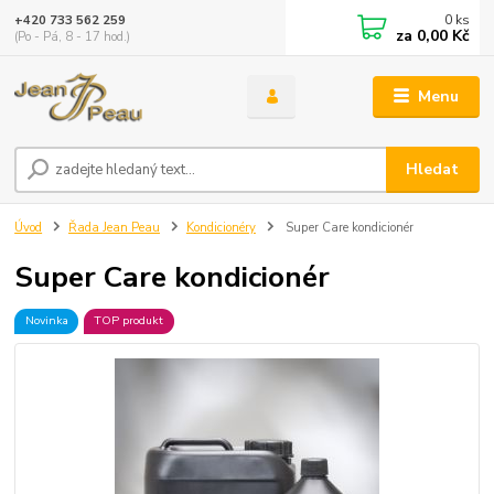
0
ks
+420 733 562 259
za
0,00 Kč
(Po - Pá, 8 - 17 hod.)
Menu
Hledat
Úvod
Řada Jean Peau
Kondicionéry
Super Care kondicionér
Super Care kondicionér
Novinka
TOP produkt