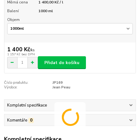
Měrná cena
1 400,00 Kč / l
Balení
1000 ml
Objem
1 400 Kč
/
ks
1 157 Kč
bez DPH
Přidat do košíku
Číslo produktu:
JP169
Výrobce:
Jean Peau
Kompletní specifikace
Komentáře
0
Kompletní specifikace