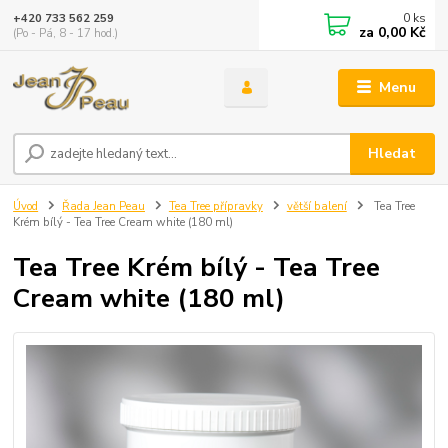
0
ks
+420 733 562 259
za
0,00 Kč
(Po - Pá, 8 - 17 hod.)
Menu
Hledat
Úvod
Řada Jean Peau
Tea Tree přípravky
větší balení
Tea Tree
Krém bílý - Tea Tree Cream white (180 ml)
Tea Tree Krém bílý - Tea Tree
Cream white (180 ml)