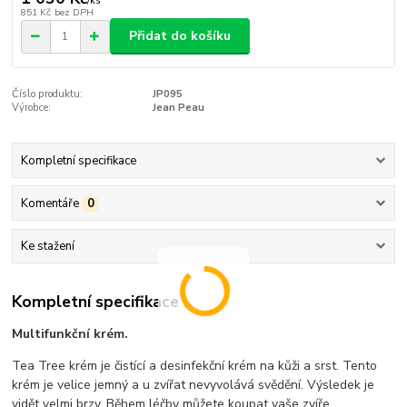
/
ks
851 Kč
bez DPH
Přidat do košíku
Číslo produktu:
JP095
Výrobce:
Jean Peau
Kompletní specifikace
Komentáře
0
Ke stažení
Kompletní specifikace
Multifunkční krém.
Tea Tree krém je čistící a desinfekční krém na kůži a srst. Tento
krém je velice jemný a u zvířat nevyvolává svědění. Výsledek je
vidět velmi brzy. Během léčby můžete koupat vaše zvíře