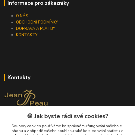
Informace pro zákazníky
O NÁS
OBCHODNÍ PODMÍNKY
DOPRAVA A PLATBY
KONTAKTY
Kontakty
🍪 Jak byste rádi své cookies?
+420 733 562 259
(Po - Pá, 8 - 17 hod.)
Soubory cookies používáme ke správnému fungování našeho e-
shopu a v případě vašeho souhlasu také ke sledování statistik o
info@jeanpeau.cz