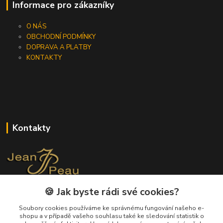
Informace pro zákazníky
O NÁS
OBCHODNÍ PODMÍNKY
DOPRAVA A PLATBY
KONTAKTY
Kontakty
🍪 Jak byste rádi své cookies?
+420 733 562 259
(Po - Pá, 8 - 17 hod.)
Soubory cookies používáme ke správnému fungování našeho e-
shopu a v případě vašeho souhlasu také ke sledování statistik o
info@jeanpeau.cz