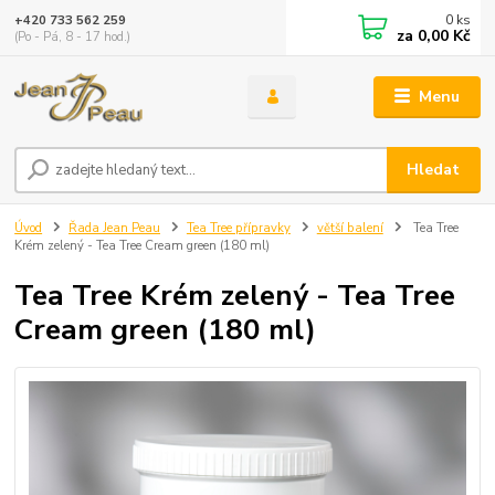
0
ks
+420 733 562 259
za
0,00 Kč
(Po - Pá, 8 - 17 hod.)
Menu
Hledat
Úvod
Řada Jean Peau
Tea Tree přípravky
větší balení
Tea Tree
Krém zelený - Tea Tree Cream green (180 ml)
Tea Tree Krém zelený - Tea Tree
Cream green (180 ml)