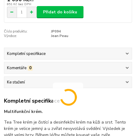
/
ks
851 Kč
bez DPH
Přidat do košíku
Číslo produktu:
JP094
Výrobce:
Jean Peau
Kompletní specifikace
Komentáře
0
Ke stažení
Kompletní specifikace
Multifunkční krém.
Tea Tree krém je čistící a desinfekční krém na kůži a srst. Tento
krém je velice jemný a u zvířat nevyvolává svědění. Výsledek je
vidět velmi brzy. Během léčby můžete koupat vaše zvíře