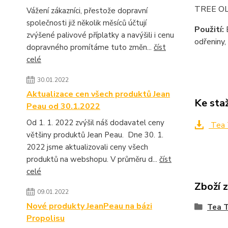
TREE OLE
Vážení zákazníci, přestože dopravní
společnosti již několik měsíců účtují
Použití:
B
zvýšené palivové příplatky a navýšili i cenu
odřeniny,
dopravného promítáme tuto změn...
číst
celé
30.01.2022
Aktualizace cen všech produktů Jean
Ke sta
Peau od 30.1.2022
Od 1. 1. 2022 zvýšil náš dodavatel ceny
Tea T
většiny produktů Jean Peau. Dne 30. 1.
2022 jsme aktualizovali ceny všech
produktů na webshopu. V průměru d...
číst
celé
Zboží 
09.01.2022
Nové produkty JeanPeau na bázi
Tea T
Propolisu