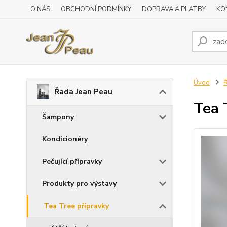
O NÁS
OBCHODNÍ PODMÍNKY
DOPRAVA A PLATBY
KO
Úvod
Ř
Řada Jean Peau
Tea 
Šampony
Kondicionéry
Pečující přípravky
Produkty pro výstavy
Tea Tree přípravky