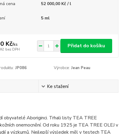
ná cena
52 000,00 Kč / l
ení
5 ml
0 Kč
/
ks
Přidat do košíku
 Kč
bez DPH
roduktu:
JP086
Výrobce:
Jean Peau
Ke stažení
dí obyvatelé Aboriginci. Trhali listy TEA TREE
ětů a kožních onemocnění. Od roku 1925 je TEA TREE OLEJ v
tudií a výzkumů. Nejlepší výsledek měl v testech TEA