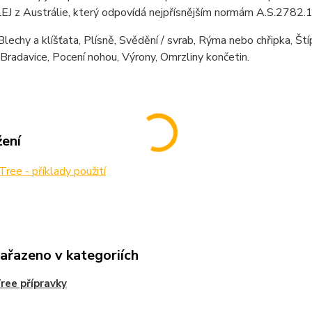
J z Austrálie, který odpovídá nejpřísnějším normám A.S.2782.
lechy a klíšťata, Plísně, Svědění / svrab, Rýma nebo chřipka, Ští
 Bradavice, Pocení nohou, Výrony, Omrzliny končetin.
žení
ree - příklady použití
zařazeno v kategoriích
ree přípravky