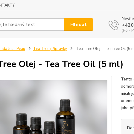
NTAKTY
Nevíte
Hledat
+420
(Po - P
ada Jean Peau
Tea Tree přípravky
Tea Tree Olej - Tea Tree Oil (5 m
Tree Olej - Tea Tree Oil (5 ml)
Tento o
domoro
mísili 
onemoc
jako př
Dos