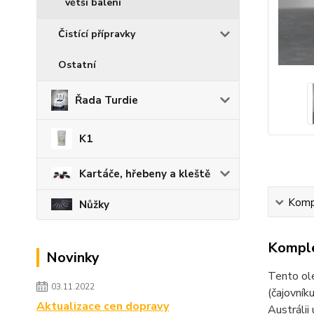
větší balení
Čistící přípravky
Ostatní
Řada Turdie
K1
Kartáče, hřebeny a kleště
Kompl
Nůžky
Komple
Novinky
Tento ole
03.11.2022
(čajovník
Aktualizace cen dopravy
Austrálii