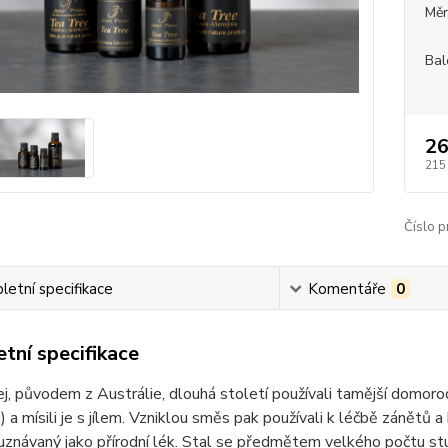
Měr
Bal
26
215
Číslo p
etní specifikace
Komentáře
0
tní specifikace
j, původem z Austrálie, dlouhá století používali tamější domoro
u) a mísili je s jílem. Vzniklou směs pak používali k léčbě zán
 uznávaný jako přírodní lék. Stal se předmětem velkého počtu s