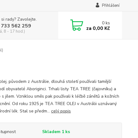
Přihlášení
 si rady? Zavolejte.
0
ks
 733 562 259
za
0,00 Kč
á, 8 - 17 hod.)
l)
lej, původem z Austrálie, dlouhá století používali tamější
dí obyvatelé Aboriginci. Trhali listy TEA TREE (čajovníku) a
je s jílem. Vzniklou směs pak používali k léčbě zánětů a kožních
nění. Od roku 1925 je TEA TREE OLEJ v Austrálii uznávaný
írodní lék. Stal se předm...
celý popis
tupnost
Skladem 1 ks