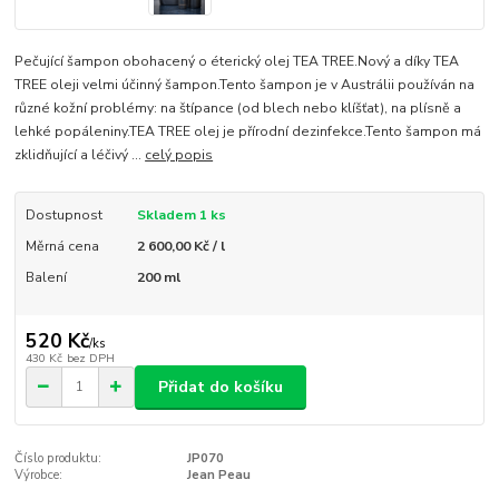
Pečující šampon obohacený o éterický olej TEA TREE.Nový a díky TEA
TREE oleji velmi účinný šampon.Tento šampon je v Austrálii používán na
různé kožní problémy: na štípance (od blech nebo klíšťat), na plísně a
lehké popáleniny.TEA TREE olej je přírodní dezinfekce.Tento šampon má
zklidňující a léčivý ...
celý popis
Dostupnost
Skladem 1 ks
Měrná cena
2 600,00 Kč / l
Balení
200 ml
520 Kč
/
ks
430 Kč
bez DPH
Přidat do košíku
Číslo produktu:
JP070
Výrobce:
Jean Peau