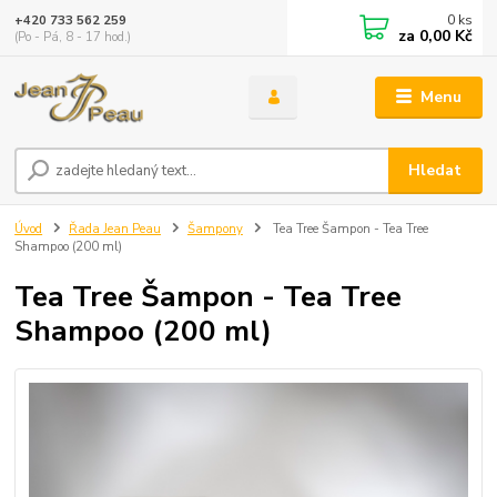
0
ks
+420 733 562 259
za
0,00 Kč
(Po - Pá, 8 - 17 hod.)
Menu
Hledat
Úvod
Řada Jean Peau
Šampony
Tea Tree Šampon - Tea Tree
Shampoo (200 ml)
Tea Tree Šampon - Tea Tree
Shampoo (200 ml)