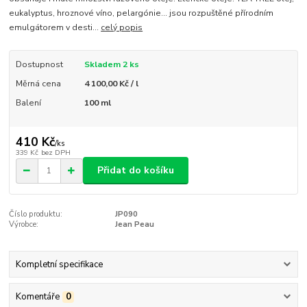
eukalyptus, hroznové víno, pelargónie… jsou rozpuštěné přírodním
emulgátorem v desti...
celý popis
Dostupnost
Skladem 2 ks
Měrná cena
4 100,00 Kč / l
Balení
100 ml
410 Kč
/
ks
339 Kč
bez DPH
Přidat do košíku
Číslo produktu:
JP090
Výrobce:
Jean Peau
Kompletní specifikace
Komentáře
0