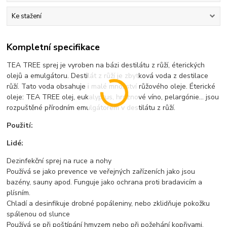
Ke stažení
Kompletní specifikace
TEA TREE sprej je vyroben na bázi destilátu z růží, éterických
olejů a emulgátoru. Destilát z růží je zbytková voda z destilace
růží. Tato voda obsahuje i malé množství růžového oleje. Éterické
oleje: TEA TREE olej, eukalyptus, hroznové víno, pelargónie… jsou
rozpuštěné přírodním emulgátorem v destilátu z růží.
Použití:
Lidé:
Dezinfekční sprej na ruce a nohy
Používá se jako prevence ve veřejných zařízeních jako jsou
bazény, sauny apod. Funguje jako ochrana proti bradavicím a
plísním.
Chladí a desinfikuje drobné popáleniny, nebo zklidňuje pokožku
spálenou od slunce
Používá se při poštípání hmyzem nebo při požehání kopřivami.