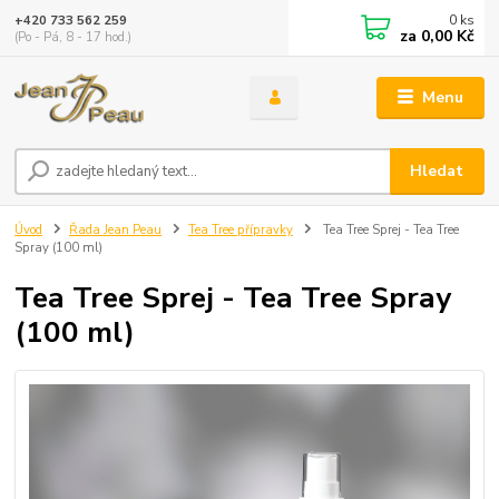
0
ks
+420 733 562 259
za
0,00 Kč
(Po - Pá, 8 - 17 hod.)
Menu
Hledat
Úvod
Řada Jean Peau
Tea Tree přípravky
Tea Tree Sprej - Tea Tree
Spray (100 ml)
Tea Tree Sprej - Tea Tree Spray
(100 ml)