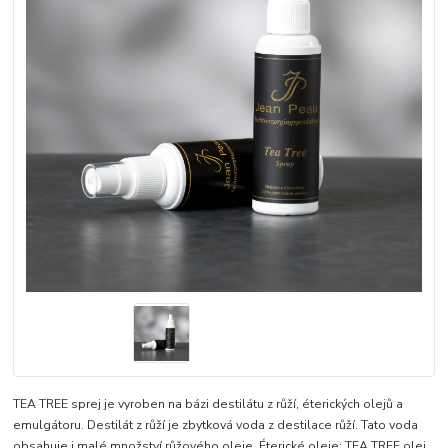
TEA TREE sprej je vyroben na bázi destilátu z růží, éterických olejů a
emulgátoru. Destilát z růží je zbytková voda z destilace růží. Tato voda
obsahuje i malé množství růžového oleje. Éterické oleje: TEA TREE olej,