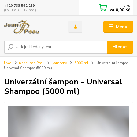
0
ks
+420 733 562 259
za
0,00 Kč
(Po - Pá, 8 - 17 hod.)
Menu
Hledat
Úvod
Řada Jean Peau
Šampony
5000 ml
Univerzální šampon -
Universal Shampoo (5000 ml)
Univerzální šampon - Universal
Shampoo (5000 ml)