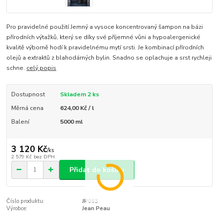
Pro pravidelné použití Jemný a vysoce koncentrovaný šampon na bázi
přírodních výtažků, který se díky své příjemné vůni a hypoalergenické
kvalitě výborně hodí k pravidelnému mytí srsti. Je kombinací přírodních
olejů a extraktů z blahodárných bylin. Snadno se oplachuje a srst rychleji
schne.
celý popis
Dostupnost
Skladem 2 ks
Měrná cena
624,00 Kč / l
Balení
5000 ml
3 120 Kč
/
ks
2 579 Kč
bez DPH
Přidat do košíku
Číslo produktu:
JP003
Výrobce:
Jean Peau