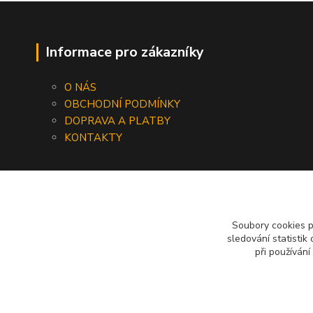
Informace pro zákazníky
O NÁS
OBCHODNÍ PODMÍNKY
DOPRAVA A PLATBY
KONTAKTY
Soubory cookies 
sledování statisti
při používání