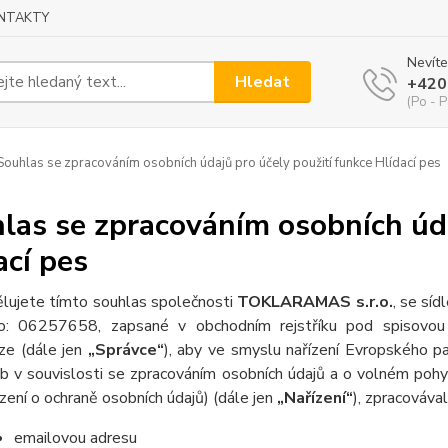
NTAKTY
Nevíte
Hledat
+420
(Po - P
ouhlas se zpracováním osobních údajů pro účely použití funkce Hlídací pes
las se zpracováním osobních úda
ací pes
lujete tímto souhlas společnosti
TOKLARAMAS s.r.o.
, se sí
lo: 06257658, zapsané v obchodním rejstříku pod spiso
ze (dále jen
„Správce“
), aby ve smyslu nařízení Evropského p
b v souvislosti se zpracováním osobních údajů a o volném poh
ízení o ochraně osobních údajů) (dále jen
„Nařízení“
), zpracovával
emailovou adresu