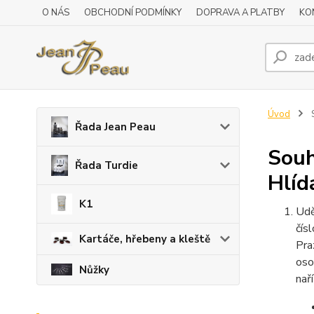
O NÁS
OBCHODNÍ PODMÍNKY
DOPRAVA A PLATBY
KO
Úvod
S
Řada Jean Peau
Souh
Řada Turdie
Hlíd
K1
Udě
čís
Kartáče, hřebeny a kleště
Pra
oso
Nůžky
nař