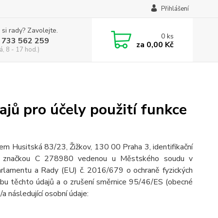
Přihlášení
 si rady? Zavolejte.
0
ks
 733 562 259
za
0,00 Kč
á, 8 - 17 hod.)
jů pro účely použití funkce
dlem Husitská 83/23, Žižkov, 130 00 Praha 3, identifikační
vou značkou C 278980 vedenou u Městského soudu v
arlamentu a Rady (EU) č. 2016/679 o ochraně fyzických
ybu těchto údajů a o zrušení směrnice 95/46/ES (obecné
/a následující osobní údaje: