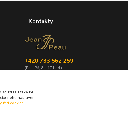
Kontakty
+420 733 562 259
(Po - Pá, 8 - 17 hod.)
info@jeanpeau.cz
 souhlasu také ke
blíbeného nastavení
yužití cookies