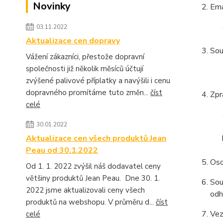
Novinky
Ema
03.11.2022
Aktualizace cen dopravy
Sou
Vážení zákazníci, přestože dopravní
společnosti již několik měsíců účtují
zvýšené palivové příplatky a navýšili i cenu
dopravného promítáme tuto změn...
číst
Zpr
celé
30.01.2022
Aktualizace cen všech produktů Jean
Peau od 30.1.2022
Oso
Od 1. 1. 2022 zvýšil náš dodavatel ceny
většiny produktů Jean Peau. Dne 30. 1.
Sou
2022 jsme aktualizovali ceny všech
odh
produktů na webshopu. V průměru d...
číst
Vez
celé