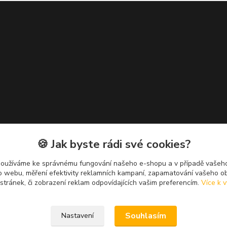
🍪 Jak byste rádi své cookies?
používáme ke správnému fungování našeho e-shopu a v případě vašeho
k o webu, měření efektivity reklamních kampaní, zapamatování vašeho o
 stránek, či zobrazení reklam odpovídajících vašim preferencím.
Více k v
Upravit sběr cookies.
Souhlasím
Nastavení