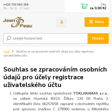
0
ks
+420 733 562 259
za
0,00 Kč
(Po - Pá, 8 - 17 hod.)
Menu
Hledat
Úvod
Souhlas se zpracováním osobních údajů pro účely registrace
uživatelského účtu
Souhlas se zpracováním osobních
údajů pro účely registrace
uživatelského účtu
Udělujete tímto souhlas společnosti
TOKLARAMAS s.r.o.
,
se sídlem Husitská 83/23, Žižkov, 130 00 Praha 3,
identifikační číslo: 06257658, zapsané v obchodním rejstříku
pod spisovou značkou C 278980 vedenou u Městského