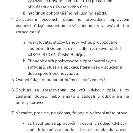
využíváním uživatelského účtu, čili při každém
přihlášení do uživatelského účtu
nabídnutí pohodlnějšího nákupního zážitku
Zpracování osobních údajů je prováděno Správcem
osobních údajů, osobní údaje však mohou zpracovávat i tito
zpracovatelé:
Poskytovatel služby Eshop-rychle, provozované
společností Golemos s.r.o., sídlem Zátkovo nábřeží
448/73, 370 01, České Budějovice
Případně další poskytovatelé zpracovatelských
softwarů, služeb a aplikací, které však v současné
době společnost nevyužívá.
Osobní údaje nebudou předány mimo území EU.
Souhlas se zpracováním lze vzít kdykoliv zpět, a to
zasláním dopisu, nebo emailu s žádostí o odstranění na
adresy správce.
Vezměte, prosíme, na vědomí, že podle Nařízení máte právo:
vzít souhlas se zpracováním osobních údajů kdykoliv
zpět, toto zpětvzetí bude mít za následek odstranění