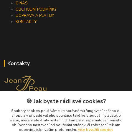
O NÁS
OBCHODNÍ PODMÍNKY
DOPRAVA A PLATBY
KONTAKTY
Kontakty
🍪 Jak byste rádi své cookies?
+420 733 562 259
(Po - Pá, 8 - 17 hod.)
Soubory cookies používáme ke správnému fungování našeho e-
shopu a v případě vašeho souhlasu také ke sledování statistik o
info@jeanpeau.cz
webu, měření efektivity reklamních kampaní, zapamatování vašeho
oblíbeného nastavení při používání stránek, či zobrazení reklam
odpovídajících vašim preferencím.
Více k využití cookies