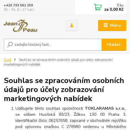
0
ks
+420 733 562 259
za
0,00 Kč
(Po - Pá, 8 - 17 hod.)
Menu
Hledat
Úvod
Souhlas se zpracováním osobních údajů pro účely zobrazování
marketingových nabídek
Souhlas se zpracováním osobních
údajů pro účely zobrazování
marketingových nabídek
Udělujete tímto souhlas společnosti
TOKLARAMAS s.r.o.
,
se sídlem Husitská 83/23, Žižkov, 130 00 Praha 3,
identifikační číslo: 06257658, zapsané v obchodním rejstříku
pod spisovou značkou C 278980 vedenou u Městského